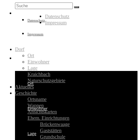
Suche
nach:
Datenschutz
Datenschutz
Impressum
Impressum
Dorf
Ort
Dorf
Einwohner
Lage
Kraichbach
Naturschutzgebiete
Ort
Aktuelles
Geschichte
Ortsname
Wappen
Einwohner
Ansichtskarten
Ehem. Einrichtungen
Brückenwaage
Gaststätten
Lage
Grundschule