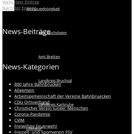
Vorheriger Eintrag
Nächster Eintrag
Amtszugehörigkeit
News-Beiträge
Amt Gochsheim
Amt Bretten
News-Kategorien
Landkreis Bruchsal
800 Jahre Bahnbrücken
Allgemein
Arbeitsgemeinschaft der Vereine Bahnbruecken
CDU Ortsverband
Landkreis Karlsruhe
Christlicher Verein Junger Menschen
Corona-Pandemie
CVJM
Freiwillige Feuerwehr
Literatur
Freizeit- und Sportverein FSV