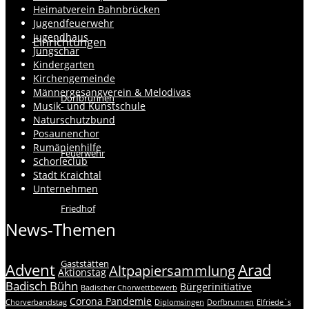
Heimatverein Bahnbrücken
Jugendfeuerwehr
Jugendhaus
Einrichtungen
Jungschar
Kindergarten
Kirchengemeinde
Männergesangverein & Melodivas
Dorfbrunnen
Musik- und Kunstschule
Naturschutzbund
Posaunenchor
Rumänienhilfe
Feuerwehr
Schorleclub
Stadt Kraichtal
Unternehmen
Friedhof
News-Themen
Gaststätten
Advent
Arad
Altpapiersammlung
Aktionstag
Badisch Bühn
Bürgerinitiative
Badischer Chorwettbewerb
Corona Pandemie
Chorverbandstag
Diplomsingen
Dorfbrunnen
Elfriede`s