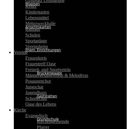
Grillplatz Lehmgrube
Wappen
Kelter
Kindergarten
Lebensmittel
Mehrzweckhalle
Ansichtskarten
Rathaus
Schulen
Sportanlage
Vereinsheim
Ehem. Einrichtungen
Vereine
Frauenkreis
Frauentreff Oase
Freizeit- und Sportverein
Brückenwaage
Männergesangverein & Melodivas
Posaunenchor
Jungschar
Jugendhaus
Gaststätten
Schorleclub
Oase des Lebens
Kirche
Evangelisch
Grundschule
Kirchengemeinde
Pfarrer