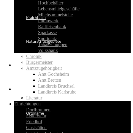
Hochbehälter
Lebensmittelgeschäfte
Milchsammelstelle
Kraichbach
Pumpwerk
Raiffeisenbank
Sparkasse
Sportplatz
Naturschutzgebiete
Tabakschuppen
Volksbank
Chronik
Bürgermeister
Aktuelles
Amtszugehörigkeit
Amt Gochsheim
Amt Bretten
Landkreis Bruchsal
Geschichte
Landkreis Karlsruhe
Literatur
Einrichtungen
Dorfbrunnen
Ortsname
Feuerwehr
Friedhof
Gaststätten