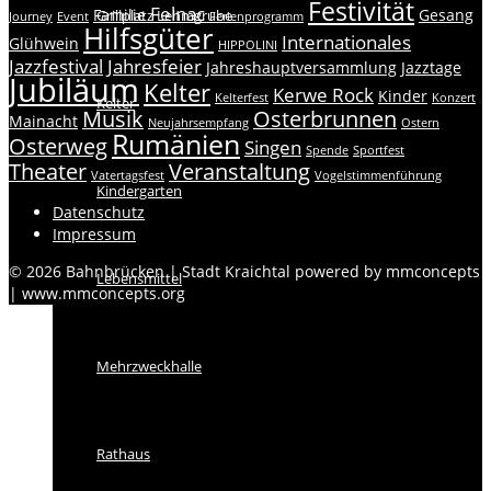
Festivität
Felnac
Familie
Gesang
Grillplatz Lehmgrube
Journey
Event
Ferienprogramm
Hilfsgüter
Internationales
Glühwein
HIPPOLINI
Jazzfestival
Jahresfeier
Jahreshauptversammlung
Jazztage
Jubiläum
Kelter
Kerwe Rock
Kinder
Kelterfest
Konzert
Kelter
Musik
Osterbrunnen
Mainacht
Neujahrsempfang
Ostern
Rumänien
Osterweg
Singen
Spende
Sportfest
Theater
Veranstaltung
Vatertagsfest
Vogelstimmenführung
Kindergarten
Datenschutz
Impressum
© 2026 Bahnbrücken | Stadt Kraichtal powered by mmconcepts
Lebensmittel
| www.mmconcepts.org
Mehrzweckhalle
Rathaus