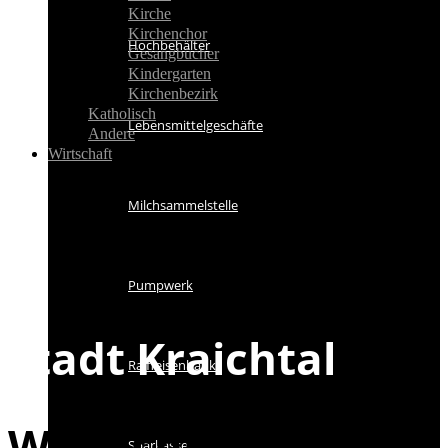
Kirche
Kirchenchor
Hochbehälter
Gesangbücher
Kindergarten
Kirchenbezirk
Katholisch
Lebensmittelgeschäfte
Andere
Wirtschaft
Milchsammelstelle
Pumpwerk
Stadt Kraichtal
Raiffeisenbank
Wunschbrunnen in
Sparkasse