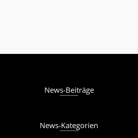
Pfadfindern in Rumänien. Über 500 Weihnachtspäckchen
der Aktion „Strahlende Augen“, warme Winterkleidung und
Lebensmittel sollten an die Kinder und Hilfsbedürftigen
übergeben werden. Mehrere …
Weiterlesen
Rumänienhilfe
Arad
,
Felnac
,
Hilfsgüter
,
Rumänien
News-Beiträge
News-Kategorien