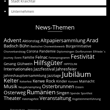
Stadt Kraichtal
Unternehmen
News-Themen
Advent
Arad
Altpapiersammlung
Aktionstag
Badisch Bühn
Bürgerinitiative
Badischer Chorwettbewerb
Corona Pandemie
Chorverbandstag
Diplomsingen
Dorfbrunnen
Elfriede`s
Festivität
Felnac
Familie
Journey
Event
Ferienprogramm
Hilfsgüter
Gesang
Glühwein
HIPPOLINI
Internationales Jazzfestival
Jahresfeier
Jubiläum
Jahreshauptversammlung
Jazztage
Kelter
Kerwe Rock
Kinder
Mainacht
Kelterfest
Konzert
Musik
Osterbrunnen
Neujahrsempfang
Ostern
Rumänien
Osterweg
Singen
Spende
Sportfest
Theater
Veranstaltung
Vatertagsfest
Vogelstimmenführung
Datenschutz
Impressum