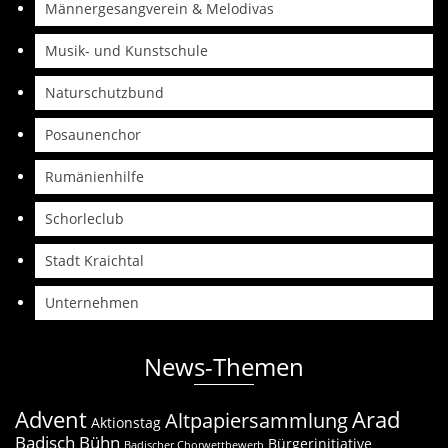
Männergesangverein & Melodivas
Musik- und Kunstschule
Naturschutzbund
Posaunenchor
Rumänienhilfe
Schorleclub
Stadt Kraichtal
Unternehmen
News-Themen
Advent
Arad
Altpapiersammlung
Aktionstag
Badisch Bühn
Bürgerinitiative
Badischer Chorwettbewerb