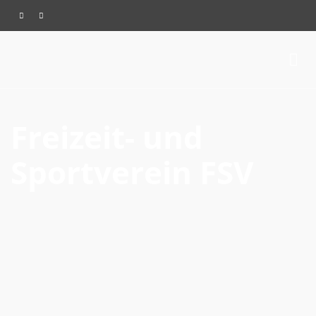
Freizeit- und
Sportverein FSV
Badisch Bühn zu Gast in