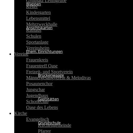
Grillplatz Lehmgrube
Wappen
Kelter
Kindergarten
Lebensmittel
Mehrzweckhalle
Ansichtskarten
Rathaus
Schulen
Sportanlage
Vereinsheim
Ehem. Einrichtungen
Vereine
Frauenkreis
Frauentreff Oase
Freizeit- und Sportverein
Brückenwaage
Männergesangverein & Melodivas
Posaunenchor
Jungschar
Jugendhaus
Gaststätten
Schorleclub
Oase des Lebens
Kirche
Evangelisch
Grundschule
Kirchengemeinde
Pfarrer