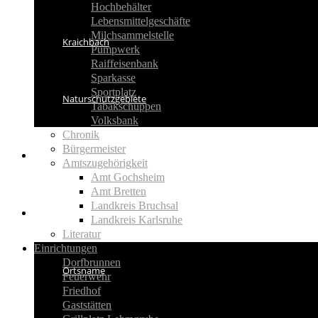
Hochbehälter
Lebensmittelgeschäfte
Milchsammelstelle
Kraichbach
Pumpwerk
Raiffeisenbank
Sparkasse
Sportplatz
Naturschutzgebiete
Tabakschuppen
Volksbank
Chronik
Bürgermeister
Aktuelles
Amtszugehörigkeit
Amt Gochsheim
Amt Bretten
Landkreis Bruchsal
Geschichte
Landkreis Karlsruhe
Literatur
Einrichtungen
Dorfbrunnen
Ortsname
Feuerwehr
Friedhof
Gaststätten