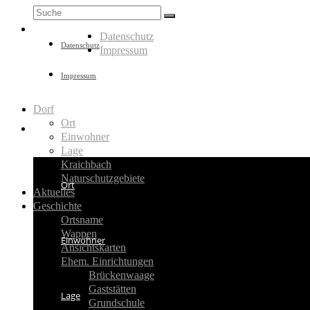
Suche
nach:
Datenschutz
Datenschutz
Impressum
Impressum
Dorf
Ort
Dorf
Einwohner
Lage
Kraichbach
Naturschutzgebiete
Ort
Aktuelles
Geschichte
Ortsname
Wappen
Einwohner
Ansichtskarten
Ehem. Einrichtungen
Brückenwaage
Gaststätten
Lage
Grundschule