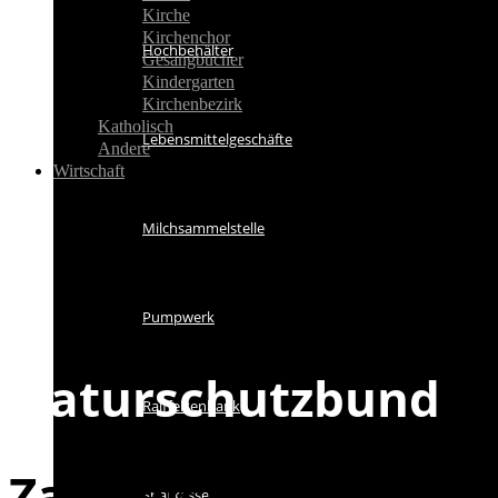
Kirche
Kirchenchor
Hochbehälter
Gesangbücher
Kindergarten
Kirchenbezirk
Katholisch
Lebensmittelgeschäfte
Andere
Wirtschaft
Milchsammelstelle
Pumpwerk
Naturschutzbund
Raiffeisenbank
Zahlreiche Schmette
Sparkasse