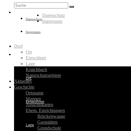
Suche
nach:
Datenschutz
Datenschutz
Impressum
Impressum
Dorf
Ort
Dorf
Einwohner
Lage
Kraichbach
Naturschutzgebiete
Ort
Aktuelles
Geschichte
Ortsname
Wappen
Einwohner
Ansichtskarten
Ehem. Einrichtungen
Brückenwaage
Gaststätten
Lage
Grundschule