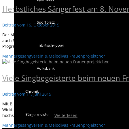
Herbstliches Sängerfest am 8. Nov
Sportplatz
Beitrag vom
16. Oktober 2015
Der Männergesangverein Bahnbrücken veranstaltet am 8. Novemb
auch Sänger/innen der Gastchöre aus Landshausen, Gochsheim, 
Tabakschuppen
Programm mitgestalten. Besonders gespannt dürfen die Besuche
Männergesangverein & Melodivas
Frauenprojektchor
Volksbank
Viele Singbegeisterte beim neuen F
Chronik
Beitrag vom
11. Juni 2015
Mit Blick in die Zukunft und dem Wagnis etwas ganz Neues ausz
Widdermann aufgegriffen einen Frauenprojektchor ins Leben zu 
Bürgermeister
höchstwahrscheinliches …
Weiterlesen
Männergesangverein & Melodivas
Frauenprojektchor