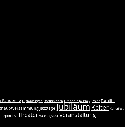
a Pandemie
Familie
Diplomsingen
Dorfbrunnen
Elfriede`s Journey
Event
Jubiläum
Kelter
eshauptversammlung
Jazztage
Kelterfest
Theater
Veranstaltung
de
Sportfest
Vatertagsfest