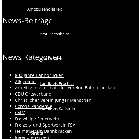
Amtszugehörigkeit
News-Beiträge
Amt Gochsheim
News-Kategorien
Amt Bretten
800 Jahre Bahnbrücken
Allgemein
Landkreis Bruchsal
Arbeitsgemeinschaft der Vereine Bahnbruecken
CDU Ortsverband
Christlicher Verein Junger Menschen
Corona-Pandemie
Landkreis Karlsruhe
CVJM
Freiwillige Feuerwehr
Freizeit- und Sportverein FSV
Heimatverein Bahnbrücken
Literatur
Jugendfeuerwehr