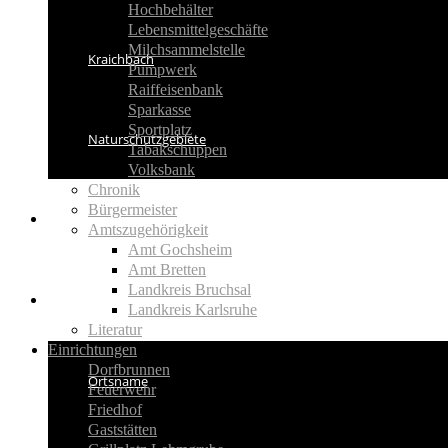
Hochbehälter
Lebensmittelgeschäfte
Milchsammelstelle
Kraichbach
Pumpwerk
Raiffeisenbank
Sparkasse
Sportplatz
Naturschutzgebiete
Tabakschuppen
Volksbank
Chronik
Bürgermeister
Aktuelles
Amtszugehörigkeit
Amt Gochsheim
Amt Bretten
Landkreis Bruchsal
Geschichte
Landkreis Karlsruhe
Literatur
Einrichtungen
Dorfbrunnen
Ortsname
Feuerwehr
Friedhof
Gaststätten