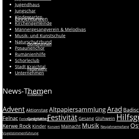
Jugendhaus
Jungschar
Kindergarten
Einrichtungen
Kirchengemeinde
Männergesangverein & Melodivas
Musik- und Kunstschule
Naturschutzbund
Dorfbrunnen
Posaunenchor
Rumänienhilfe
Schorleclub
Stadt Kraichtal
Feuerwehr
Unternehmen
News-Themen
Friedhof
Advent
Arad
Altpapiersammlung
Badis
Aktionstag
Hilfsg
Festivität
Felnac
Gesang
Glühwein
Gaststätten
Ferienprogramm
Musik
Os
Kerwe Rock
Kinder
Mainacht
Konzert
Neujahrsempfang
Vogelstimmenführung