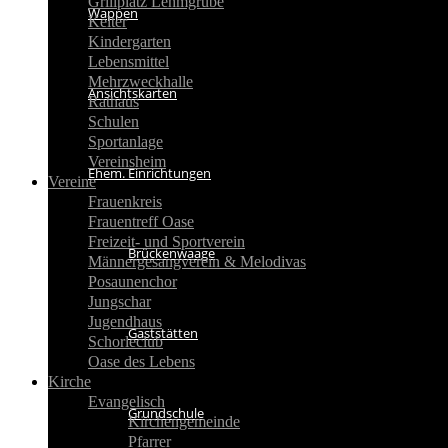
Grillplatz Lehmgrube
Wappen
Kelter
Kindergarten
Lebensmittel
Mehrzweckhalle
Ansichtskarten
Rathaus
Schulen
Sportanlage
Vereinsheim
Ehem. Einrichtungen
Vereine
Frauenkreis
Frauentreff Oase
Freizeit- und Sportverein
Brückenwaage
Männergesangverein & Melodivas
Posaunenchor
Jungschar
Jugendhaus
Gaststätten
Schorleclub
Oase des Lebens
Kirche
Evangelisch
Grundschule
Kirchengemeinde
Pfarrer