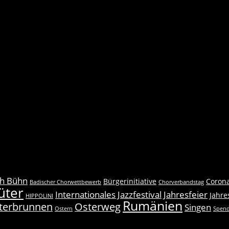
ch Bühn
Bürgerinitiative
Coron
Badischer Chorwettbewerb
Chorverbandstag
üter
Internationales Jazzfestival
Jahresfeier
Jahr
HIPPOLINI
Rumänien
terbrunnen
Osterweg
Singen
Ostern
Spen