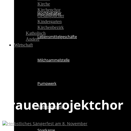
Kirche
Kirchenchor
Hochbehälter
Gesangbücher
Kindergarten
Kirchenbezirk
Katholisch
Lebensmittelgeschäfte
Andere
Wirtschaft
Milchsammelstelle
Pumpwerk
Frauenprojektchor
Raiffeisenbank
Sparkasse