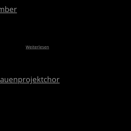
ember
er 2015, um 10:30 Uhr in der Mehrzweckhalle Bahnbrücken ein he
Bauerbach, Mühlbach, Ochsenburg, Zaisenhausen, Kürnbach, Rohrb
r auch auf …
Weiterlesen
rauenprojektchor
uprobieren, möchte der MGV Bahnbrücken zum Frauenprojektchor e
rufen, um sangesbegeisterten Frauen und Jugendlichen Mädchen h