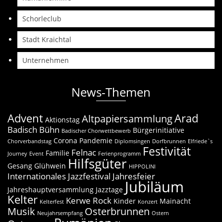
Schorleclub
Stadt Kraichtal
Unternehmen
News-Themen
Advent
Arad
Altpapiersammlung
Aktionstag
Badisch Bühn
Bürgerinitiative
Badischer Chorwettbewerb
Corona Pandemie
Chorverbandstag
Diplomsingen
Dorfbrunnen
Elfriede`s
Festivität
Felnac
Familie
Journey
Event
Ferienprogramm
Hilfsgüter
Gesang
Glühwein
HIPPOLINI
Internationales Jazzfestival
Jahresfeier
Jubiläum
Jahreshauptversammlung
Jazztage
Kelter
Kerwe Rock
Kinder
Mainacht
Kelterfest
Konzert
Musik
Osterbrunnen
Neujahrsempfang
Ostern