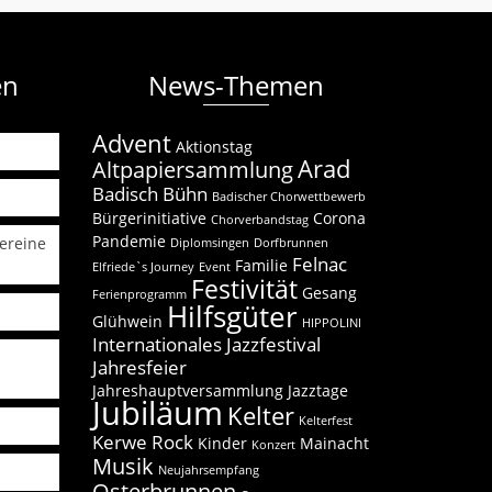
en
News-Themen
Advent
Aktionstag
Arad
Altpapiersammlung
Badisch Bühn
Badischer Chorwettbewerb
Bürgerinitiative
Corona
Chorverbandstag
Pandemie
ereine
Diplomsingen
Dorfbrunnen
Felnac
Familie
Elfriede`s Journey
Event
Festivität
Gesang
Ferienprogramm
Hilfsgüter
Glühwein
HIPPOLINI
Internationales Jazzfestival
Jahresfeier
Jahreshauptversammlung
Jazztage
Jubiläum
Kelter
Kelterfest
Kerwe Rock
Kinder
Mainacht
Konzert
Musik
Neujahrsempfang
Osterbrunnen