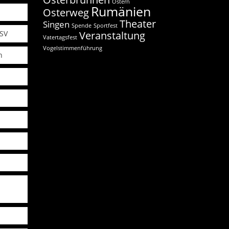
Ostern
Rumänien
Osterweg
Theater
Singen
Spende
Sportfest
FSV
Veranstaltung
Vatertagsfest
Vogelstimmenführung
n