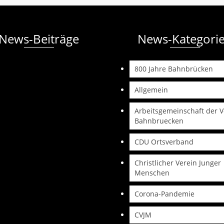
News-Beiträge
News-Kategori
800 Jahre Bahnbrücken
Allgemein
Arbeitsgemeinschaft der V
Bahnbruecken
CDU Ortsverband
Christlicher Verein Junger
Menschen
Corona-Pandemie
CVJM