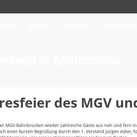
Dorf
Aktuelles
Geschichte
Einrichtungen
erein & Melodivas
resfeier des MGV un
 der MGV Bahnbrücken wieder zahlreiche Gäste aus nah und fern in
Nach einer kurzen Begrüßung durch den 1. Vorstand Jürgen Adler, 