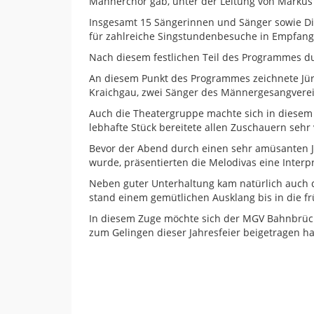
Männerchor gab, unter der Leitung von Markus
Insgesamt 15 Sängerinnen und Sänger sowie Dir
für zahlreiche Singstundenbesuche in Empfang
Nach diesem festlichen Teil des Programmes dur
An diesem Punkt des Programmes zeichnete Jürg
Kraichgau, zwei Sänger des Männergesangvereine
Auch die Theatergruppe machte sich in diesem J
lebhafte Stück bereitete allen Zuschauern sehr
Bevor der Abend durch einen sehr amüsanten 
wurde, präsentierten die Melodivas eine Interp
Neben guter Unterhaltung kam natürlich auch da
stand einem gemütlichen Ausklang bis in die 
In diesem Zuge möchte sich der MGV Bahnbrücke
zum Gelingen dieser Jahresfeier beigetragen h