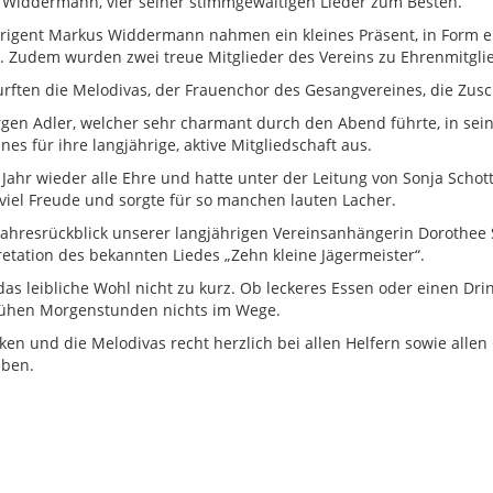
 Widdermann, vier seiner stimmgewaltigen Lieder zum Besten.
igent Markus Widdermann nahmen ein kleines Präsent, in Form ein
. Zudem wurden zwei treue Mitglieder des Vereins zu Ehrenmitgli
ften die Melodivas, der Frauenchor des Gesangvereines, die Zusch
en Adler, welcher sehr charmant durch den Abend führte, in sein
s für ihre langjährige, aktive Mitgliedschaft aus.
ahr wieder alle Ehre und hatte unter der Leitung von Sonja Schott 
 viel Freude und sorgte für so manchen lauten Lacher.
Jahresrückblick unserer langjährigen Vereinsanhängerin Dorothe
retation des bekannten Liedes „Zehn kleine Jägermeister“.
s leibliche Wohl nicht zu kurz. Ob leckeres Essen oder einen Drin
frühen Morgenstunden nichts im Wege.
n und die Melodivas recht herzlich bei allen Helfern sowie allen
aben.