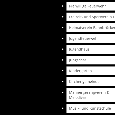
Freiwillige Feuerwehr
Freizeit- und Sportverein 
Heimatverein Bahnbrücke
Jugendfeuerwehr
Jugendhaus
Jungschar
Kindergarten
Kirchengemeinde
Männergesangverein &
Melodivas
Musik- und Kunstschule