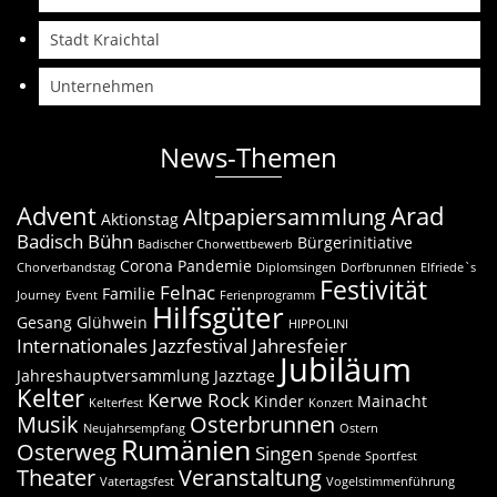
Stadt Kraichtal
Unternehmen
News-Themen
Advent
Arad
Altpapiersammlung
Aktionstag
Badisch Bühn
Bürgerinitiative
Badischer Chorwettbewerb
Corona Pandemie
Chorverbandstag
Diplomsingen
Dorfbrunnen
Elfriede`s
Festivität
Felnac
Familie
Journey
Event
Ferienprogramm
Hilfsgüter
Gesang
Glühwein
HIPPOLINI
Internationales Jazzfestival
Jahresfeier
Jubiläum
Jahreshauptversammlung
Jazztage
Kelter
Kerwe Rock
Kinder
Mainacht
Kelterfest
Konzert
Musik
Osterbrunnen
Neujahrsempfang
Ostern
Rumänien
Osterweg
Singen
Spende
Sportfest
Theater
Veranstaltung
Vatertagsfest
Vogelstimmenführung