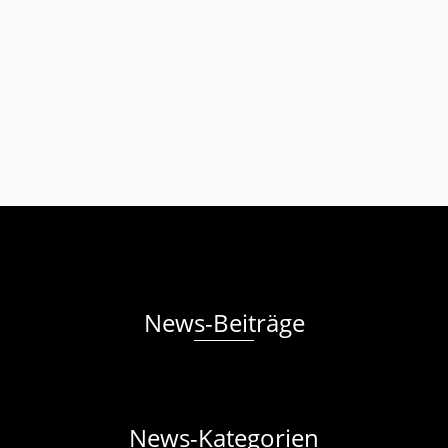
Vatertagsfest am 13. und 14. Mai 2026! Die Melodivas und
der MGV Bahnbrücken laden euch herzlich ein, am
Mittwochabend, 13. Mai, gemeinsam mit uns unsere
Mainachtparty auf dem Sportgelände „Vor dem Wald“ zu
feiern! Bereits ab 19 Uhr ist für das leibliche Wohl bestens …
Weiterlesen
Männergesangverein & Melodivas
Mainacht
,
Party
News-Beiträge
News-Kategorien