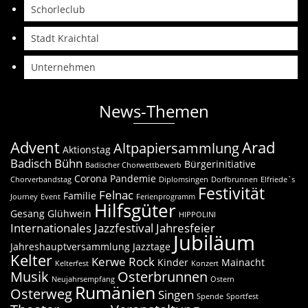
Schorleclub
Stadt Kraichtal
Unternehmen
News-Themen
Advent
Arad
Altpapiersammlung
Aktionstag
Badisch Bühn
Bürgerinitiative
Badischer Chorwettbewerb
Corona Pandemie
Chorverbandstag
Diplomsingen
Dorfbrunnen
Elfriede`s
Festivität
Felnac
Familie
Journey
Event
Ferienprogramm
Hilfsgüter
Gesang
Glühwein
HIPPOLINI
Internationales Jazzfestival
Jahresfeier
Jubiläum
Jahreshauptversammlung
Jazztage
Kelter
Kerwe Rock
Kinder
Mainacht
Kelterfest
Konzert
Musik
Osterbrunnen
Neujahrsempfang
Ostern
Rumänien
Osterweg
Singen
Spende
Sportfest