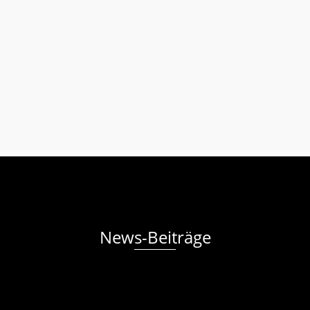
Auch 10 Jahre nach dem EU-Beitritt gibt es in Rumänien
noch so manche Probleme zu lösen. Viele Fachkräfte, sowie
Jugendliche sind in den letzten Jahren in Richtung Westen
ausgewandert, wo sie sich ein besseres Leben erhoffen. In
den Dörfern bleiben die Alten und Schwachen, oft aber
auch die Kinder zurück. …
Weiterlesen
Rumänienhilfe
Hilfsgüter
,
Kinder
,
Rumänien
,
Schwache
,
Spende
News-Beiträge