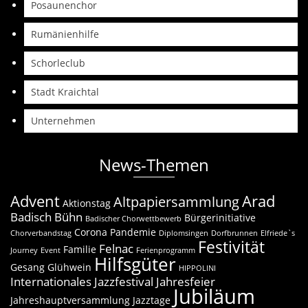
Posaunenchor
Rumänienhilfe
Schorleclub
Stadt Kraichtal
Unternehmen
News-Themen
Advent
Arad
Altpapiersammlung
Aktionstag
Badisch Bühn
Bürgerinitiative
Badischer Chorwettbewerb
Corona Pandemie
Chorverbandstag
Diplomsingen
Dorfbrunnen
Elfriede`s
Festivität
Felnac
Familie
Journey
Event
Ferienprogramm
Hilfsgüter
Gesang
Glühwein
HIPPOLINI
Internationales Jazzfestival
Jahresfeier
Jubiläum
Jahreshauptversammlung
Jazztage