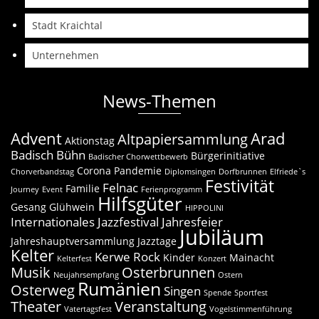
Stadt Kraichtal
Unternehmen
News-Themen
Advent
Arad
Altpapiersammlung
Aktionstag
Badisch Bühn
Bürgerinitiative
Badischer Chorwettbewerb
Corona Pandemie
Chorverbandstag
Diplomsingen
Dorfbrunnen
Elfriede`s
Festivität
Felnac
Familie
Journey
Event
Ferienprogramm
Hilfsgüter
Gesang
Glühwein
HIPPOLINI
Internationales Jazzfestival
Jahresfeier
Jubiläum
Jahreshauptversammlung
Jazztage
Kelter
Kerwe Rock
Kinder
Mainacht
Kelterfest
Konzert
Musik
Osterbrunnen
Neujahrsempfang
Ostern
Rumänien
Osterweg
Singen
Spende
Sportfest
Theater
Veranstaltung
Vatertagsfest
Vogelstimmenführung