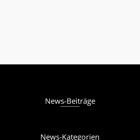
Kindergarten- und Grundschulkinder mit ihren Eltern um
17:00 Uhr in der St. Sebastians-Kirche zu einer kleinen
Martinsfeier. Auch jüngere Kinder, die noch nicht den
Kindergarten besuchen, sind mit Mama und Papa herzlich
willkommen sowie alle weiteren Gäste und Interessierten
aus der Gemeinde. …
Weiterlesen
Kindergarten
Laternenumzug
,
St. Martin
News-Beiträge
News-Kategorien