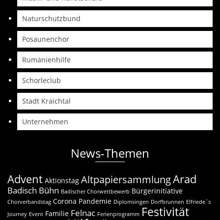
Naturschutzbund
Posaunenchor
Rumänienhilfe
Schorleclub
Stadt Kraichtal
Unternehmen
News-Themen
Advent
Arad
Altpapiersammlung
Aktionstag
Badisch Bühn
Bürgerinitiative
Badischer Chorwettbewerb
Corona Pandemie
Chorverbandstag
Diplomsingen
Dorfbrunnen
Elfriede`s
Festivität
Felnac
Familie
Journey
Event
Ferienprogramm