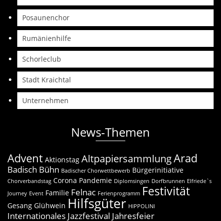
Posaunenchor
Rumänienhilfe
Schorleclub
Stadt Kraichtal
Unternehmen
News-Themen
Advent
Arad
Altpapiersammlung
Aktionstag
Badisch Bühn
Bürgerinitiative
Badischer Chorwettbewerb
Corona Pandemie
Chorverbandstag
Diplomsingen
Dorfbrunnen
Elfriede`s
Festivität
Felnac
Familie
Journey
Event
Ferienprogramm
Hilfsgüter
Gesang
Glühwein
HIPPOLINI
Internationales Jazzfestival
Jahresfeier