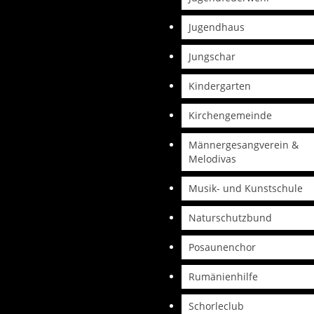
Jugendhaus
Jungschar
Kindergarten
Kirchengemeinde
Männergesangverein &
Melodivas
Musik- und Kunstschule
Naturschutzbund
Posaunenchor
Rumänienhilfe
Schorleclub