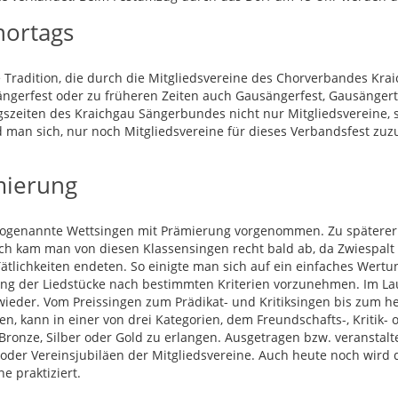
hortags
 Tradition, die durch die Mitgliedsvereine des Chorverbandes Kra
ängerfest oder zu früheren Zeiten auch Gausängerfest, Gausänger
gszeiten des Kraichgau Sängerbundes nicht nur Mitgliedsvereine,
d man sich, nur noch Mitgliedsvereine für dieses Verbandsfest zu
mierung
ogenannte Wettsingen mit Prämierung vorgenommen. Zu späterer 
doch kam man von diesen Klassensingen recht bald ab, da Zwiespalt
lichkeiten endeten. So einigte man sich auf ein einfaches Wertun
ung der Liedstücke nach bestimmten Kriterien vorzunehmen. Im La
ieder. Vom Preissingen zum Prädikat- und Kritiksingen bis zum h
n, kann in einer von drei Kategorien, dem Freundschafts-, Kritik
Bronze, Silber oder Gold zu erlangen. Ausgetragen bzw. veranstalt
oder Vereinsjubiläen der Mitgliedsvereine. Auch heute noch wird 
e praktiziert.