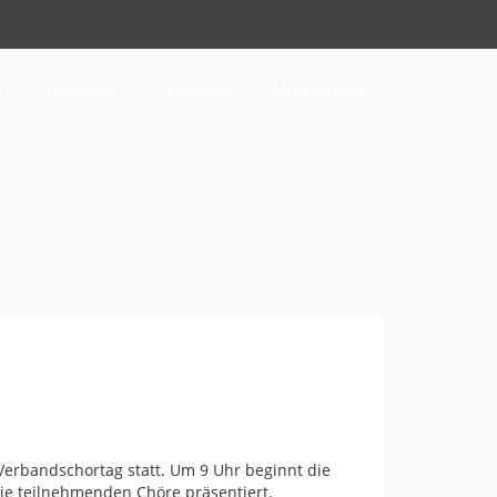
Vereine
Kirche
Wirtschaft
Verbandschortag statt. Um 9 Uhr beginnt die
ie teilnehmenden Chöre präsentiert.