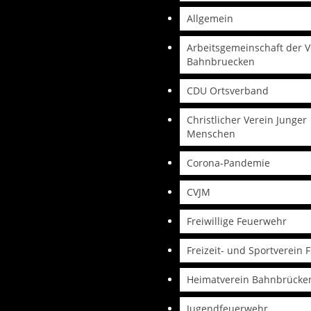
Allgemein
Arbeitsgemeinschaft der V
Bahnbruecken
CDU Ortsverband
Christlicher Verein Junger
Menschen
Corona-Pandemie
CVJM
Freiwillige Feuerwehr
Freizeit- und Sportverein 
Heimatverein Bahnbrücke
Jugendfeuerwehr