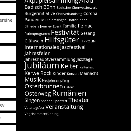
Arad
Altpapiersammlung
Badisch Bühn
Badischer Chorwettbewerb
Bürgerinitiative
Corona
Chorverbandstag
Pandemie
ereine
Diplomsingen
Dorfbrunnen
Felnac
Familie
Elfriede`s Journey
Event
Festivität
Gesang
Ferienprogramm
Hilfsgüter
Glühwein
HIPPOLINI
Internationales Jazzfestival
Jahresfeier
Jahreshauptversammlung
Jazztage
Jubiläum
Kelter
Kelterfest
Kerwe Rock
Kinder
Mainacht
Konzert
Musik
Neujahrsempfang
Osterbrunnen
Ostern
Rumänien
Osterweg
Theater
Singen
Spende
Sportfest
FSV
Veranstaltung
Vatertagsfest
Vogelstimmenführung
n