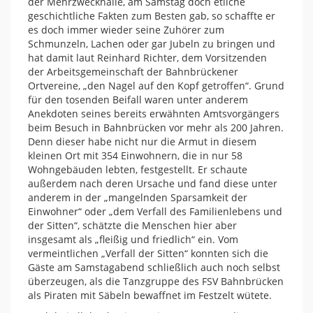
der Mehrzweckhalle, am Samstag doch etliche
geschichtliche Fakten zum Besten gab, so schaffte er
es doch immer wieder seine Zuhörer zum
Schmunzeln, Lachen oder gar Jubeln zu bringen und
hat damit laut Reinhard Richter, dem Vorsitzenden
der Arbeitsgemeinschaft der Bahnbrückener
Ortvereine, „den Nagel auf den Kopf getroffen“. Grund
für den tosenden Beifall waren unter anderem
Anekdoten seines bereits erwähnten Amtsvorgängers
beim Besuch in Bahnbrücken vor mehr als 200 Jahren.
Denn dieser habe nicht nur die Armut in diesem
kleinen Ort mit 354 Einwohnern, die in nur 58
Wohngebäuden lebten, festgestellt. Er schaute
außerdem nach deren Ursache und fand diese unter
anderem in der „mangelnden Sparsamkeit der
Einwohner“ oder „dem Verfall des Familienlebens und
der Sitten“, schätzte die Menschen hier aber
insgesamt als „fleißig und friedlich“ ein. Vom
vermeintlichen „Verfall der Sitten“ konnten sich die
Gäste am Samstagabend schließlich auch noch selbst
überzeugen, als die Tanzgruppe des FSV Bahnbrücken
als Piraten mit Säbeln bewaffnet im Festzelt wütete.