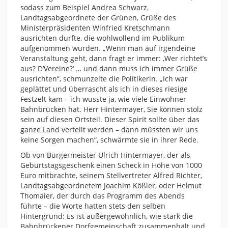
sodass zum Beispiel Andrea Schwarz,
Landtagsabgeordnete der Grünen, Grüße des
Ministerpräsidenten Winfried Kretschmann
ausrichten durfte, die wohlwollend im Publikum
aufgenommen wurden. „Wenn man auf irgendeine
Veranstaltung geht, dann fragt er immer: ‚Wer richtet’s
aus? D’Vereine?‘ … und dann muss ich immer Grüße
ausrichten“, schmunzelte die Politikerin. „Ich war
geplättet und überrascht als ich in dieses riesige
Festzelt kam – ich wusste ja, wie viele Einwohner
Bahnbrücken hat. Herr Hintermayer, Sie können stolz
sein auf diesen Ortsteil. Dieser Spirit sollte über das
ganze Land verteilt werden – dann müssten wir uns
keine Sorgen machen“, schwärmte sie in ihrer Rede.
Ob von Bürgermeister Ulrich Hintermayer, der als
Geburtstagsgeschenk einen Scheck in Höhe von 1000
Euro mitbrachte, seinem Stellvertreter Alfred Richter,
Landtagsabgeordnetem Joachim Kößler, oder Helmut
Thomaier, der durch das Programm des Abends
führte – die Worte hatten stets den selben
Hintergrund: Es ist außergewöhnlich, wie stark die
Bahnbrückener Dorfgemeinschaft zusammenhält und